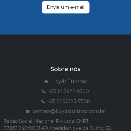
Envie um e-mail
Sobre nós
Lloyds Turismo
+55 12 3922-9500
+55 12 98123-7508
contato@lloydsturismo.com.br
Razão Social: Nacional Pix Ltda CNPJ:
37.851.948/0001-60 Avenida Nove de Julho, 62,