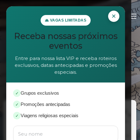
×
🙏 VAGAS LIMITADAS
Receba nossas próximos
eventos
Bem Vindo a Lloyds Turismo!
Entre para nossa lista VIP e receba roteiros
exclusivos, datas antecipadas e promoções
especiais.
Grupos exclusivos
✓
Promoções antecipadas
✓
directions_car
flight
bed
flights_and_hotels
chevron_right
Viagens religiosas especiais
✓
Voos
Hotéis
Pacotes (Voo + Hotel)
Carros
sync_alt
expand_more
Ida e volta