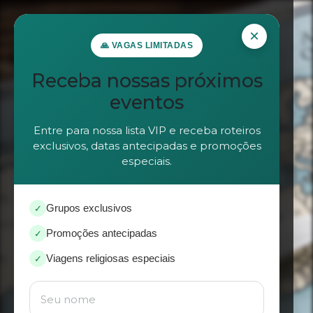
×
🙏 VAGAS LIMITADAS
Receba nossas próximos
eventos
Entre para nossa lista VIP e receba roteiros
exclusivos, datas antecipadas e promoções
especiais.
Grupos exclusivos
✓
Promoções antecipadas
✓
Viagens religiosas especiais
✓