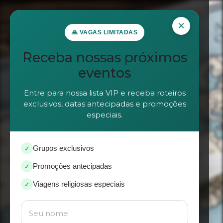
×
🙏 VAGAS LIMITADAS
Receba nossas próximos
eventos
Entre para nossa lista VIP e receba roteiros
exclusivos, datas antecipadas e promoções
especiais.
Grupos exclusivos
✓
Promoções antecipadas
✓
Viagens religiosas especiais
✓